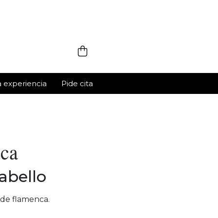
a experiencia
Pide cita
nca
abello
 de flamenca.