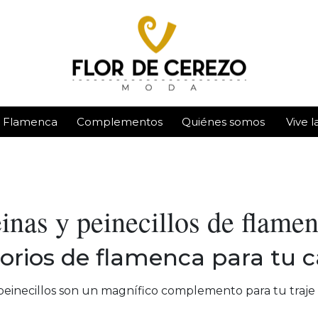
e Flamenca
Complementos
Quiénes somos
Vive l
inas y peinecillos de flame
orios de flamenca para tu c
 peinecillos son un magnífico complemento para tu traje