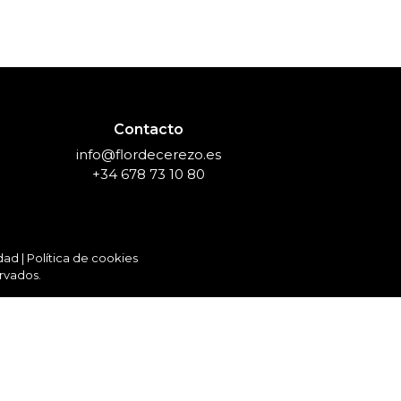
Contacto
info@flordecerezo.es
+34 678 73 10 80
idad
|
Política de cookies
rvados.